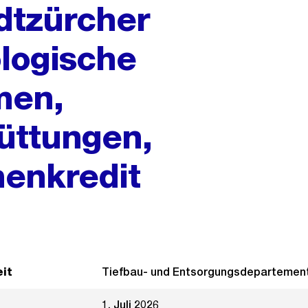
dtzürcher
logische
men,
üttungen,
enkredit
it
Tiefbau- und Entsorgungsdepartemen
1. Juli 2026