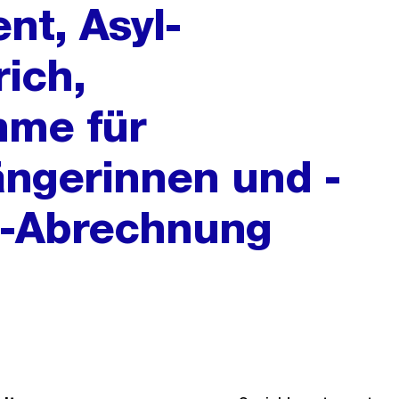
nt, Asyl-
ich,
me für
ängerinnen und -
G-Abrechnung