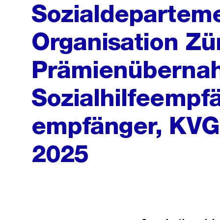
Sozialdeparteme
Organisation Zür
Prämienübernah
Sozialhilfeempf
empfänger, KV
2025