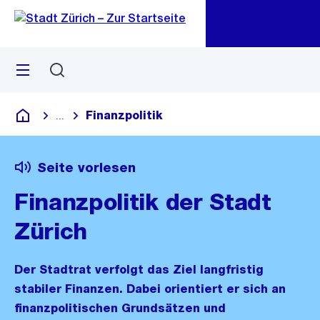
Zu
Zu
Sprunglink
Navigation
Menü
Suchen
M
öf
Finanzpolitik
...
Blende alle Breadcrumbs ein
Deutsch
Seite vorlesen
Finanzpolitik der Stadt
Zürich
Der Stadtrat verfolgt das Ziel langfristig
stabiler Finanzen. Dabei orientiert er sich an
finanzpolitischen Grundsätzen und