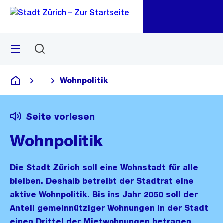
Zu
Zu
Sprunglink
Navigation
Menü
Suchen
M
öf
Wohnpolitik
...
Blende alle Breadcrumbs ein
Deutsch
Seite vorlesen
Wohnpolitik
Die Stadt Zürich soll eine Wohnstadt für alle
bleiben. Deshalb betreibt der Stadtrat eine
aktive Wohnpolitik. Bis ins Jahr 2050 soll der
Anteil gemeinnütziger Wohnungen in der Stadt
einen Drittel der Mietwohnungen betragen.