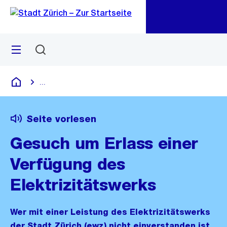
Zu
Zu
Sprunglink
Navigation
Menü
Suchen
M
öf
...
Blende alle Breadcrumbs ein
Deutsch
Seite vorlesen
Gesuch um Erlass einer
Verfügung des
Elektrizitätswerks
Wer mit einer Leistung des Elektrizitätswerks
der Stadt Zürich (ewz) nicht einverstanden ist