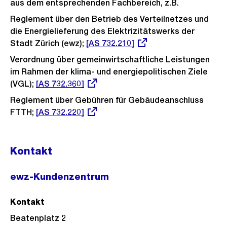
aus dem entsprechenden Fachbereich, z.B.
Reglement über den Betrieb des Verteilnetzes und
die Energielieferung des Elektrizitätswerks der
Stadt Zürich (ewz);
Externer
[AS 732.210]
Link:
Verordnung über gemeinwirtschaftliche Leistungen
im Rahmen der klima- und energiepolitischen Ziele
(VGL);
Externer
[AS 732.360]
Link:
Reglement über Gebühren für Gebäudeanschluss
FTTH;
Externer
[AS 732.220]
Link:
Kontakt
ewz-Kundenzentrum
Kontakt
Beatenplatz 2