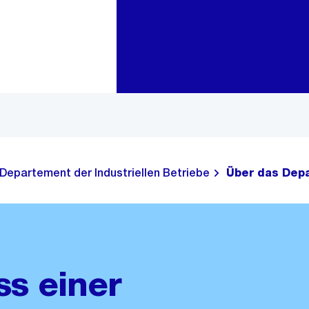
Zur Bereichsauswahl
Zum Inhalt
Departement der Industriellen Betriebe
Über das Depa
s einer