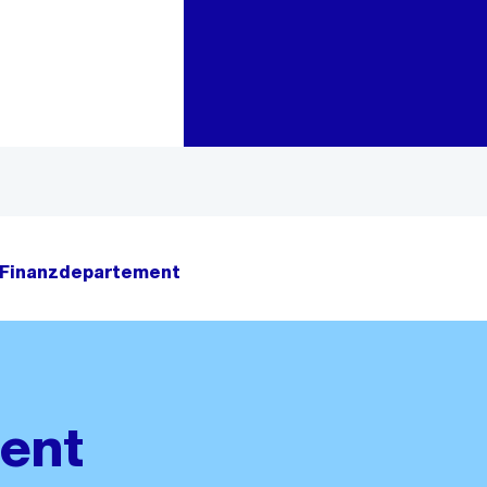
Zur Bereichsauswahl
Zum Inhalt
Finanzdepartement
ent