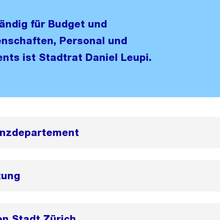
ändig für Budget und
enschaften, Personal und
ts ist Stadtrat Daniel Leupi.
anzdepartement
tung
n Stadt Zürich