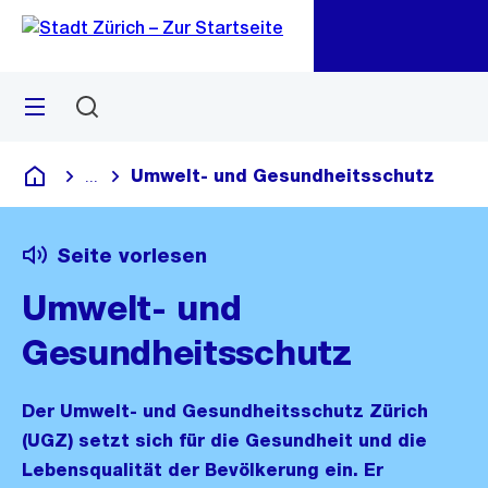
Zu
Zu
Sprunglink
Navigation
Menü
Suchen
M
öf
Umwelt- und Gesundheitsschutz
...
Blende alle Breadcrumbs ein
Deutsch
Seite vorlesen
Umwelt- und
Gesundheitsschutz
Der Umwelt- und Gesundheitsschutz Zürich
(UGZ) setzt sich für die Gesundheit und die
Lebensqualität der Bevölkerung ein. Er