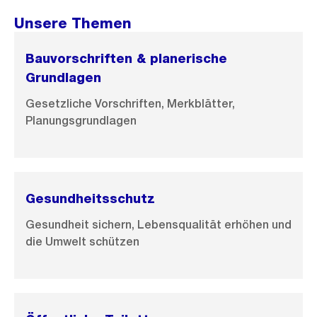
f
f
Unsere Themen
n
e
Bauvorschriften & planerische
B
Grundlagen
i
Gesetzliche Vorschriften, Merkblätter,
l
Planungsgrundlagen
d
i
n
G
Gesundheitsschutz
r
Gesundheit sichern, Lebensqualität erhöhen und
o
die Umwelt schützen
s
s
a
n