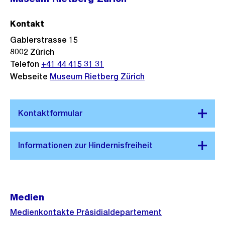
B
i
Kontakt
l
Gablerstrasse 15
d
8002
Zürich
i
Telefon
+41 44 415 31 31
n
Webseite
Museum Rietberg Zürich
G
r
o
s
s
a
n
s
i
Medien
c
Medienkontakte Präsidialdepartement
h