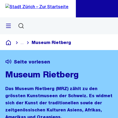
Zu
Zu
Sprunglink
Navigation
Menü
Suchen
M
öf
Museum Rietberg
...
Blende alle Breadcrumbs ein
Deutsch
Seite vorlesen
Museum Rietberg
Das Museum Rietberg (MRZ) zählt zu den
grössten Kunstmuseen der Schweiz. Es widmet
sich der Kunst der traditionellen sowie der
zeitgenössischen Kulturen Asiens, Afrikas,
Amerikas und Ozeaniens.