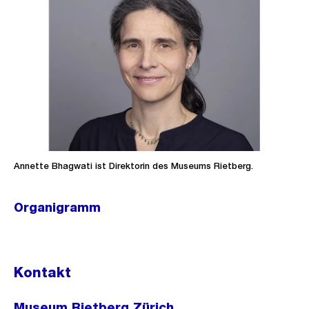
Annette Bhagwati ist Direktorin des Museums Rietberg.
Organigramm
Ö
f
f
Kontakt
n
e
Museum Rietberg Zürich