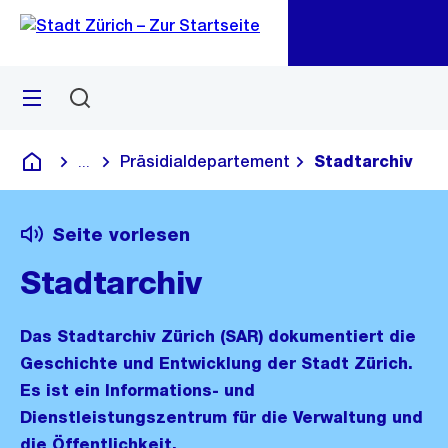
Zu
Zu
Sprunglink
Navigation
Menü
Suchen
M
öf
Präsidialdepartement
Stadtarchiv
...
Blende alle Breadcrumbs ein
Deutsch
Seite vorlesen
Stadtarchiv
Das Stadtarchiv Zürich (SAR) dokumentiert die
Geschichte und Entwicklung der Stadt Zürich.
Es ist ein Informations- und
Dienstleistungszentrum für die Verwaltung und
die Öffentlichkeit.