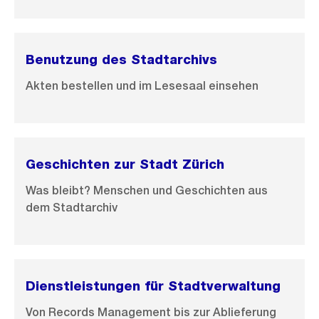
s
s
a
Benutzung des Stadtarchivs
n
s
Akten bestellen und im Lesesaal einsehen
i
c
h
t
Geschichten zur Stadt Zürich
Was bleibt? Menschen und Geschichten aus
dem Stadtarchiv
Dienstleistungen für Stadtverwaltung
Von Records Management bis zur Ablieferung