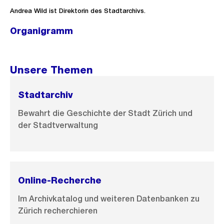
Andrea Wild ist Direktorin des Stadtarchivs.
Organigramm
Ö
f
f
Unsere Themen
n
e
Stadtarchiv
B
Bewahrt die Geschichte der Stadt Zürich und
i
der Stadtverwaltung
l
d
i
n
Online-Recherche
G
Im Archivkatalog und weiteren Datenbanken zu
r
Zürich recherchieren
o