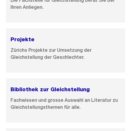
Die Fachstelle für Gleichstellung berät Sie bei
i
Ihren Anliegen.
l
d
i
n
Projekte
G
Zürichs Projekte zur Umsetzung der
r
Gleichstellung der Geschlechter.
o
s
s
a
Bibliothek zur Gleichstellung
n
s
Fachwissen und grosse Auswahl an Literatur zu
Gleichstellungsthemen für alle.
i
c
h