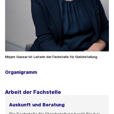
Mirjam Gasser ist Leiterin der Fachstelle für Gleichstellung.
Organigramm
Ö
f
f
Arbeit der Fachstelle
n
e
Auskunft und Beratung
B