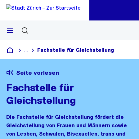
Zu
Zu
Sprunglink
Navigation
Menü
Suchen
M
öf
​​Fachstelle für Gleichstellung
...
Blende alle Breadcrumbs ein
Deutsch
Seite vorlesen
​​Fachstelle für
Gleichstellung
Die Fachstelle für Gleichstellung fördert die
Gleichstellung von Frauen und Männern sowie
von Lesben, Schwulen, Bisexuellen, trans und