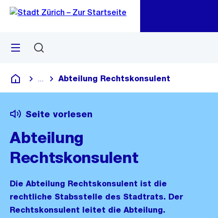
Zu
Zu
Sprunglink
Navigation
Menü
Suchen
M
öf
Abteilung Rechtskonsulent
...
Blende alle Breadcrumbs ein
Deutsch
Seite vorlesen
Abteilung
Rechtskonsulent
Die Abteilung Rechtskonsulent ist die
rechtliche Stabsstelle des Stadtrats. Der
Rechtskonsulent leitet die Abteilung.