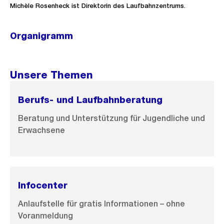
Michèle Rosenheck ist Direktorin des Laufbahnzentrums.
Organigramm
Ö
f
f
Unsere Themen
n
e
Berufs- und Laufbahnberatung
B
Beratung und Unterstützung für Jugendliche und
i
Erwachsene
l
d
i
n
Infocenter
G
Anlaufstelle für gratis Informationen – ohne
r
Voranmeldung
o