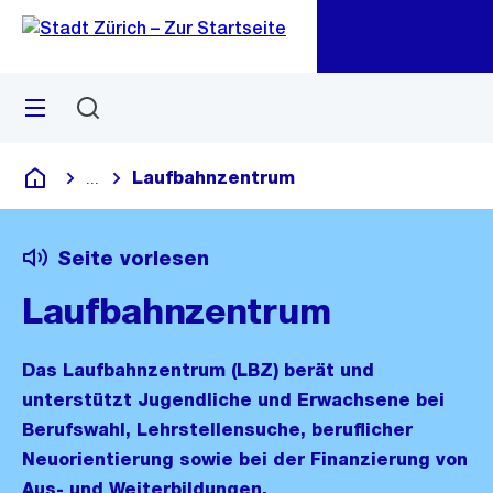
Zu
Zu
Sprunglink
Navigation
Menü
Suchen
M
öf
Laufbahnzentrum
...
Blende alle Breadcrumbs ein
Deutsch
Seite vorlesen
Laufbahnzentrum
Das Laufbahnzentrum (LBZ) berät und
unterstützt Jugendliche und Erwachsene bei
Berufswahl, Lehrstellensuche, beruflicher
Neuorientierung sowie bei der Finanzierung von
Aus- und Weiterbildungen.