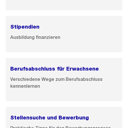
s
s
a
Stipendien
n
s
Ausbildung finanzieren
i
c
h
t
Berufsabschluss für Erwachsene
Verschiedene Wege zum Berufsabschluss
kennenlernen
Stellensuche und Bewerbung