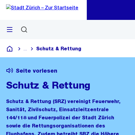
Zu
Zu
Sprunglink
Navigation
Menü
Suchen
M
öf
Schutz & Rettung
...
Blende alle Breadcrumbs ein
Deutsch
Seite vorlesen
Schutz & Rettung
Schutz & Rettung (SRZ) vereinigt Feuerwehr,
Sanität, Zivilschutz, Einsatzleitzentrale
144/118 und Feuerpolizei der Stadt Zürich
sowie die Rettungsorganisationen des
Flughafens. Zudem betreibt SRZ die Höhere