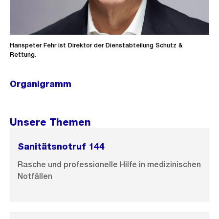
Hanspeter Fehr ist Direktor der Dienstabteilung Schutz &
Rettung.
Organigramm
Ö
f
f
Unsere Themen
n
e
Sanitätsnotruf 144
B
Rasche und professionelle Hilfe in medizinischen
i
Notfällen
l
d
i