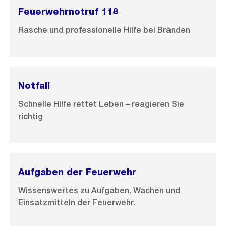
n
Feuerwehrnotruf 118
G
Rasche und professionelle Hilfe bei Bränden
r
o
s
s
Notfall
a
n
Schnelle Hilfe rettet Leben – reagieren Sie
s
richtig
i
c
h
t
Aufgaben der Feuerwehr
Wissenswertes zu Aufgaben, Wachen und
Einsatzmitteln der Feuerwehr.