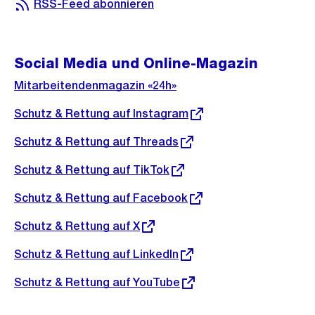
RSS-Feed abonnieren
Social Media und Online-Magazin
Mitarbeitendenmagazin «24h»
Externer
Schutz & Rettung auf Instagram
Link:
Externer
Schutz & Rettung auf Threads
Link:
Externer
Schutz & Rettung auf TikTok
Link:
Externer
Schutz & Rettung auf Facebook
Link:
Externer
Schutz & Rettung auf X
Link:
Externer
Schutz & Rettung auf LinkedIn
Link:
Externer
Schutz & Rettung auf YouTube
Link: