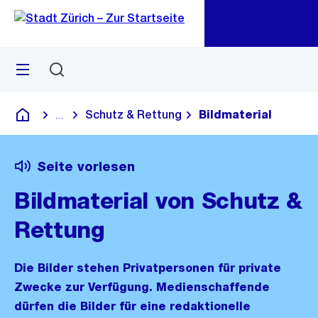
Zu
Zu
Sprunglink
Navigation
Menü
Suchen
M
öf
Schutz & Rettung
Bildmaterial
...
Blende alle Breadcrumbs ein
Deutsch
Seite vorlesen
Bildmaterial von Schutz &
Rettung
Die Bilder stehen Privatpersonen für private
Zwecke zur Verfügung. Medienschaffende
dürfen die Bilder für eine redaktionelle