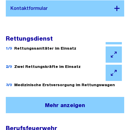
Rettungsdienst
Ö
f
1/9
Rettungssanitäter im Einsatz
f
Ö
n
f
2/9
Zwei Rettungskräfte im Einsatz
e
f
Ö
B
n
f
3/9
Medizinische Erstversorgung im Rettungswagen
i
e
f
l
B
n
d
Mehr anzeigen
i
e
i
l
B
n
d
i
G
Berufsfeuerwehr
i
Ö