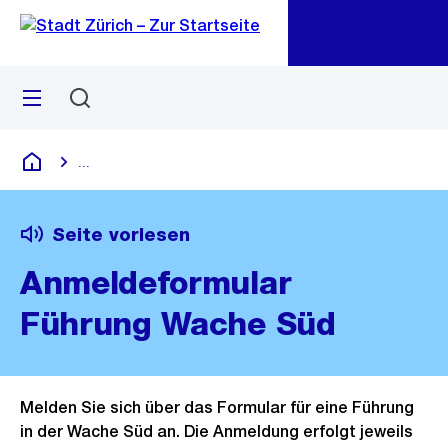
Zu
Zu
Sprunglink
Navigation
Menü
Suchen
M
öf
...
Blende alle Breadcrumbs ein
Deutsch
Seite vorlesen
Anmeldeformular
Führung Wache Süd
Melden Sie sich über das Formular für eine Führung
in der Wache Süd an. Die Anmeldung erfolgt jeweils