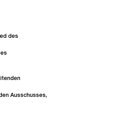
lied des
des
eitenden
nden Ausschusses,