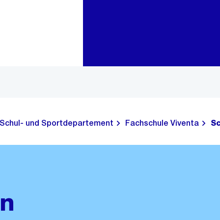
Zur Bereichsauswahl
Zum Inhalt
Schul- und Sportdepartement
Fachschule Viventa
S
on