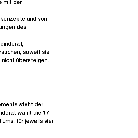
e mit der
skonzepte und von
mungen des
einderat;
rsuchen, soweit sie
nicht übersteigen.
ements steht der
nderat wählt die 17
iums, für jeweils vier