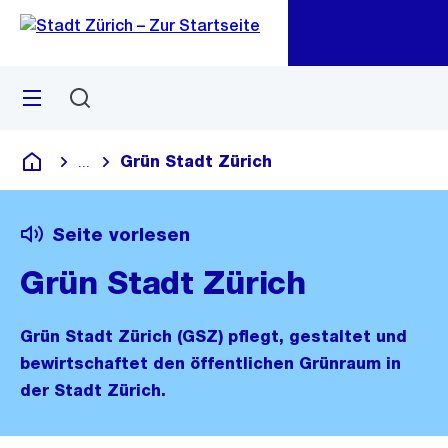
Zu
Zu
Sprunglink
Navigation
Menü
Suchen
M
öf
Grün Stadt Zürich
...
Blende alle Breadcrumbs ein
Deutsch
Seite vorlesen
Grün Stadt Zürich
Grün Stadt Zürich (GSZ) pflegt, gestaltet und
bewirtschaftet den öffentlichen Grünraum in
der Stadt Zürich.