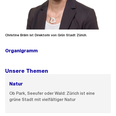
Christine Bräm ist Direktorin von Grün Stadt Zürich.
Organigramm
Ö
f
f
Unsere Themen
n
e
Natur
B
Ob Park, Seeufer oder Wald: Zürich ist eine
i
grüne Stadt mit vielfältiger Natur
l
d