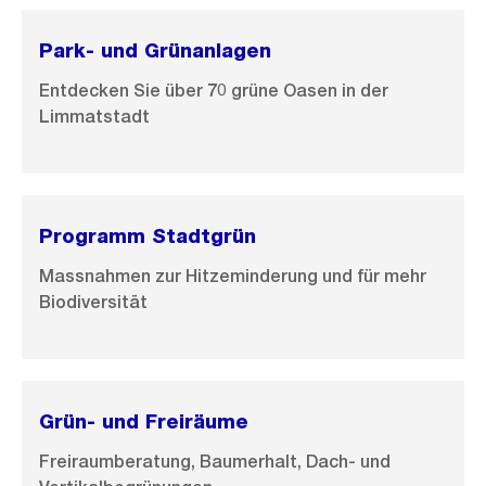
i
n
Park- und Grünanlagen
G
Entdecken Sie über 70 grüne Oasen in der
r
Limmatstadt
o
s
s
a
Programm Stadtgrün
n
s
Massnahmen zur Hitzeminderung und für mehr
Biodiversität
i
c
h
t
Grün- und Freiräume
Freiraumberatung, Baumerhalt, Dach- und