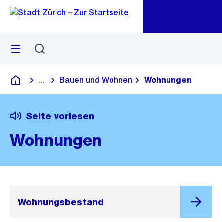
Zu
Zu
Sprunglink
Navigation
Menü
Suchen
M
öf
Bauen und Wohnen
Wohnungen
...
Blende alle Breadcrumbs ein
Deutsch
Seite vorlesen
Wohnungen
Wohnungsbestand