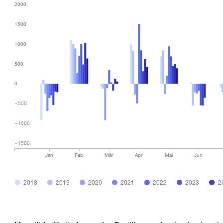
2000
2000
1500
1500
1000
1000
500
500
0
0
−500
−500
−1000
−1000
−1500
−1500
Jan
Feb
Mär
Apr
Mai
Jun
2018
2019
2020
2021
2022
2023
2