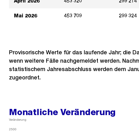
April 2026
453 320
299 214
Mai 2026
453 709
299 324
Provisorische Werte für das laufende Jahr; die 
wenn weitere Fälle nachgemeldet werden. Nach
statistischem Jahresabschluss werden dem Janu
zugeordnet.
Monatliche Veränderung
Veränderung
2500
2500