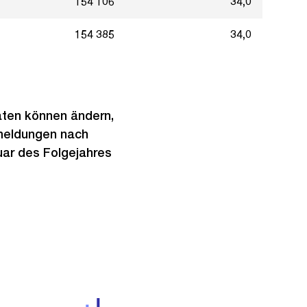
154 106
34,0
154 385
34,0
Daten können ändern,
meldungen nach
ar des Folgejahres