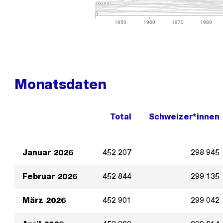
10 000
10 000
0
0
1950
1960
1970
1980
Monatsdaten
Total
Schweizer*innen
Januar 2026
452 207
298 945
Februar 2026
452 844
299 135
März 2026
452 901
299 042