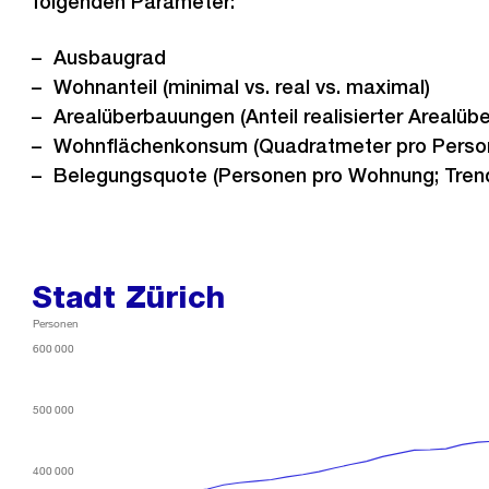
folgenden Parameter:
Ausbaugrad
Wohnanteil (minimal vs. real vs. maximal)
Arealüberbauungen (Anteil realisierter Arealü
Wohnflächenkonsum (Quadratmeter pro Person;
Belegungsquote (Personen pro Wohnung; Trend
Stadt Zürich
Personen
600 000
600 000
600 000
600 000
500 000
500 000
500 000
500 000
400 000
400 000
400 000
400 000