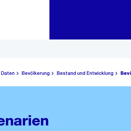
Zur Bereichsauswahl
Zum Inhalt
Daten
Bevölkerung
Bestand und Entwicklung
Bev
enarien