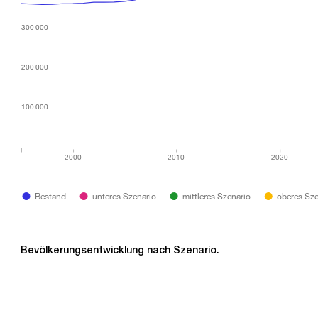
300 000
300 000
300 000
300 000
200 000
200 000
200 000
200 000
100 000
100 000
100 000
100 000
2000
2010
2020
Bestand
unteres Szenario
mittleres Szenario
oberes Sze
Bevölkerungsentwicklung nach Szenario.