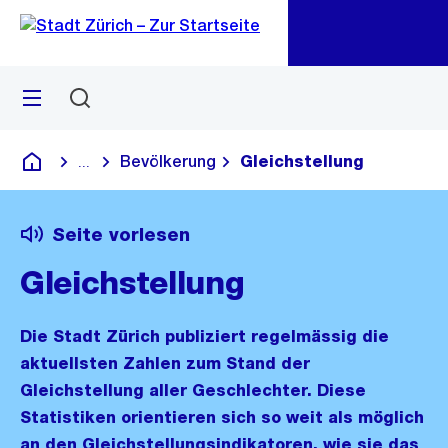
Zu
Zu
Sprunglink
Navigation
Menü
Suchen
M
öf
Bevölkerung
Gleichstellung
...
Blende alle Breadcrumbs ein
Deutsch
Seite vorlesen
Gleichstellung
Die Stadt Zürich publiziert regelmässig die
aktuellsten Zahlen zum Stand der
Gleichstellung aller Geschlechter. Diese
Statistiken orientieren sich so weit als möglich
an den Gleichstellungsindikatoren, wie sie das