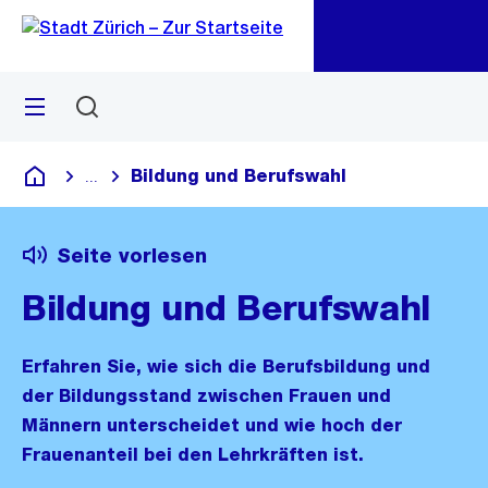
Zu
Zu
Sprunglink
Navigation
Menü
Suchen
M
öf
Bildung und Berufswahl
...
Blende alle Breadcrumbs ein
Deutsch
Seite vorlesen
Bildung und Berufswahl
Erfahren Sie, wie sich die Berufsbildung und
der Bildungsstand zwischen Frauen und
Männern unterscheidet und wie hoch der
Frauenanteil bei den Lehrkräften ist.