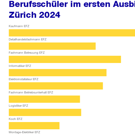
Berufsschüler im ersten Ausb
Zürich 2024
Kaufmann EFZ
Detailhandelsfachmann EFZ
Fachmann Betreuung EFZ
Informatiker EFZ
Elektroinstallateur EFZ
Fachmann Betriebsunterhalt EFZ
Logistiker EFZ
Koch EFZ
Montage-Elektriker EFZ