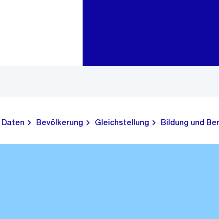
Zur Bereichsauswahl
Zum Inhalt
Daten
Bevölkerung
Gleichstellung
Bildung und Be