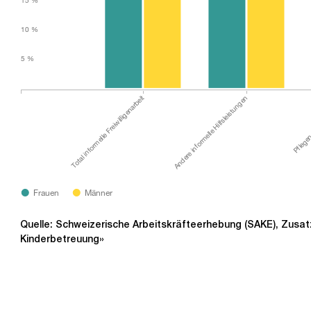
15 %
10 %
5 %
Total informelle Freiwilligenarbeit
Andere informelle Hilfsleistungen
Pflegen
Frauen
Männer
Quelle: Schweizerische Arbeitskräfteerhebung (SAKE), Zusa
Kinderbetreuung»