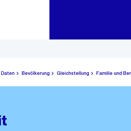
Zur Bereichsauswahl
Zum Inhalt
Daten
Bevölkerung
Gleichstellung
Familie und Ber
it