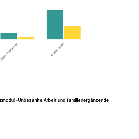
 älterer Menschen
Kinder hüten
tzmodul «Unbezahlte Arbeit und familienergänzende