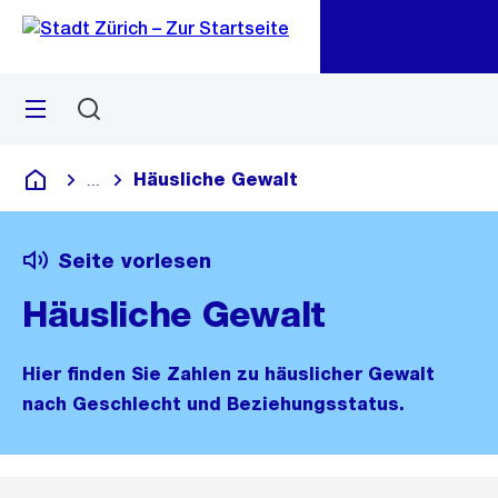
Zu
Zu
Sprunglink
Navigation
Menü
Suchen
M
öf
Häusliche Gewalt
...
Blende alle Breadcrumbs ein
Deutsch
Seite vorlesen
Häusliche Gewalt
Hier finden Sie Zahlen zu häuslicher Gewalt
nach Geschlecht und Beziehungsstatus.