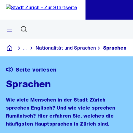
Zu
Zu
Sprunglink
Navigation
Menü
Suchen
M
öf
Nationalität und Sprachen
Sprachen
...
Blende alle Breadcrumbs ein
Deutsch
Seite vorlesen
Sprachen
Wie viele Menschen in der Stadt Zürich
sprechen Englisch? Und wie viele sprechen
Rumänisch? Hier erfahren Sie, welches die
häufigsten Hauptsprachen in Zürich sind.