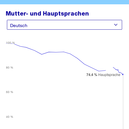
Mutter- und Hauptsprachen
100 %
100 %
80 %
80 %
74.4 %
74.4 %
Hauptsprache
Hauptsprache
60 %
60 %
40 %
40 %