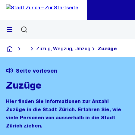
Zu
Zu
Sprunglink
Navigation
Menü
Suchen
M
öf
Zuzug, Wegzug, Umzug
Zuzüge
...
Blende alle Breadcrumbs ein
Deutsch
Seite vorlesen
Zuzüge
Hier finden Sie Informationen zur Anzahl
Zuzüge in die Stadt Zürich. Erfahren Sie, wie
viele Personen von ausserhalb in die Stadt
Zürich ziehen.