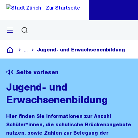
Zu
Zu
Sprunglink
Navigation
Menü
Suchen
M
öf
Jugend- und Erwachsenenbildung
...
Blende alle Breadcrumbs ein
Deutsch
Seite vorlesen
Jugend- und
Erwachsenenbildung
Hier finden Sie Informationen zur Anzahl
Schüler*innen, die schulische Brückenangebote
nutzen, sowie Zahlen zur Belegung der