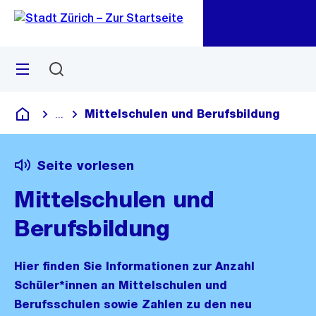
Zu
Zu
Sprunglink
Navigation
Menü
Suchen
M
öf
Mittelschulen und Berufsbildung
...
Blende alle Breadcrumbs ein
Deutsch
Seite vorlesen
Mittelschulen und
Berufsbildung
Hier finden Sie Informationen zur Anzahl
Schüler*innen an Mittelschulen und
Berufsschulen sowie Zahlen zu den neu