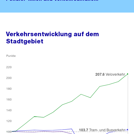
Verkehrsentwicklung auf dem
Stadtgebiet
Punkte
220
220
220
220
207.6
207.6
Veloverkehr
Veloverkehr
200
200
200
200
180
180
180
180
160
160
160
160
140
140
140
140
120
120
120
120
103.7
103.7
Tram- und Busverkehr
Tram- und Busverkehr
100
100
100
100