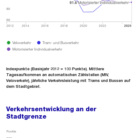
91.6
91.6
Motorisierter Individualverkehr
Motorisierter Individualverkehr
80
80
80
80
60
60
60
60
2012
2014
2016
2018
2020
2022
2025
2025
2025
Veloverkehr
Tram- und Busverkehr
Motorisierter Individualverkehr
Indexpunkte (Basisjahr 2012 = 100 Punkte). Mittlere
Tagesaufkommen an automatischen Zählstellen (MIV,
Veloverkehr), jährliche Verkehrsleistung mit Trams und Bussen auf
dem Stadtgebiet.
Verkehrsentwicklung an der
Stadtgrenze
Punkte