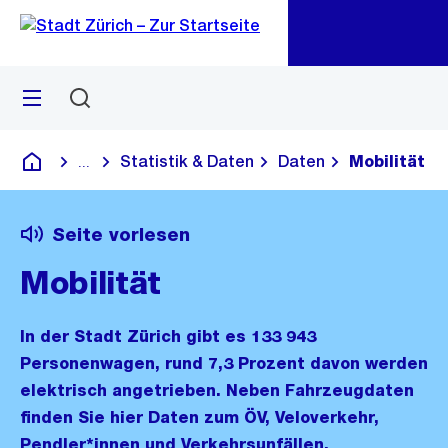
Zu
Zu
Sprunglink
Navigation
Menü
Suchen
M
öf
Statistik & Daten
Daten
Mobilität
...
Blende alle Breadcrumbs ein
Deutsch
Seite vorlesen
Mobilität
In der Stadt Zürich gibt es 133 943
Personenwagen, rund 7,3 Prozent davon werden
elektrisch angetrieben. Neben Fahrzeugdaten
finden Sie hier Daten zum ÖV, Veloverkehr,
Pendler*innen und Verkehrsunfällen.