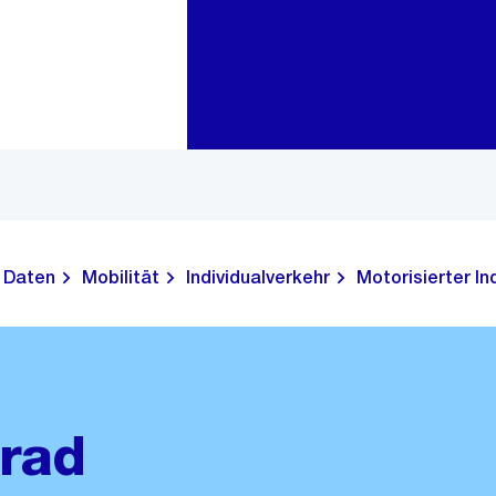
Zur Bereichsauswahl
Zum Inhalt
Daten
Mobilität
Individualverkehr
Motorisierter In
rad