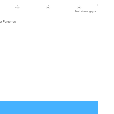
400
500
600
Motorisierungsgrad
er Personen