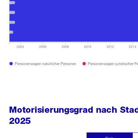
200
200
150
150
100
100
50
50
2004
2006
2008
2010
2012
2014
Personenwagen natürlicher Personen
Personenwagen juristischer P
Motorisierungsgrad nach Stadt
2025