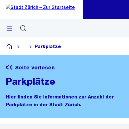
Zu
Zu
Sprunglink
Navigation
Menü
Suchen
M
öf
Parkplätze
...
Blende alle Breadcrumbs ein
Deutsch
Seite vorlesen
Parkplätze
Hier finden Sie Informationen zur Anzahl der
Parkplätze in der Stadt Zürich.