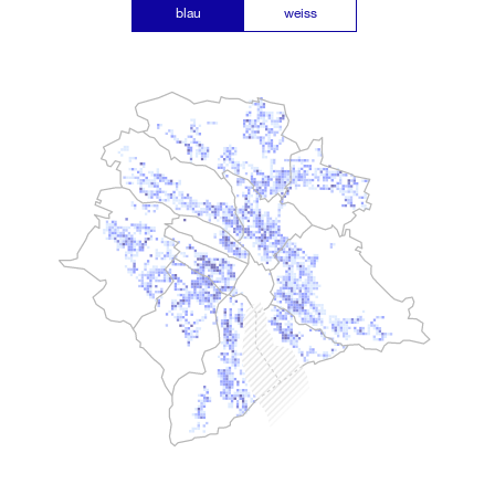
blau
weiss