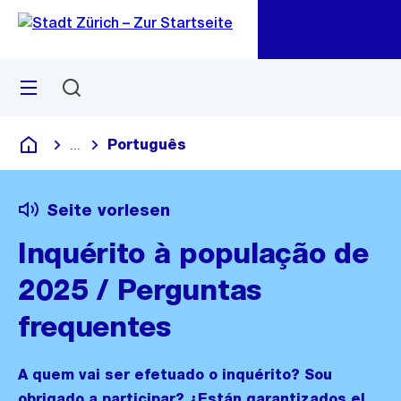
Zu
Zu
Sprunglink
Navigation
Menü
Suchen
M
öf
Português
...
Blende alle Breadcrumbs ein
Deutsch
Seite vorlesen
Inquérito à população de
2025 / Perguntas
frequentes
A quem vai ser efetuado o inquérito? Sou
obrigado a participar? ¿Están garantizados el