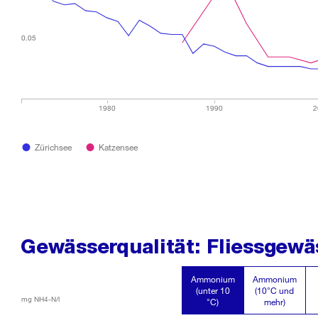
0.05
0.05
0.05
0.05
1980
1990
2
Zürichsee
Katzensee
Gewässerqualität: Fliessgewä
Ammonium
Ammonium
(unter 10
(10°C und
mg NH4-N/l
°C)
mehr)