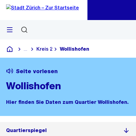
Zu
Zu
Sprunglink
Navigation
Menü
Suchen
M
öf
Kreis 2
Wollishofen
...
Blende alle Breadcrumbs ein
Deutsch
Seite vorlesen
Wollishofen
Hier finden Sie Daten zum Quartier Wollishofen.
Quartierspiegel