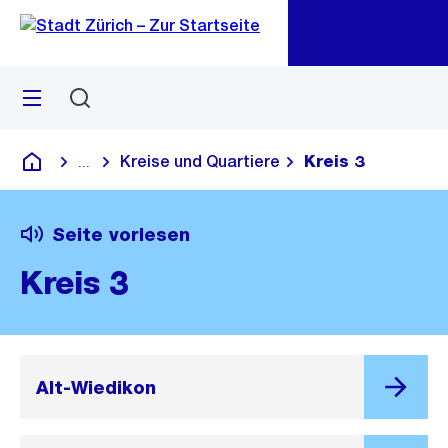
Zu
Zu
Sprunglink
Navigation
Menü
Suchen
M
öf
Kreise und Quartiere
Kreis 3
...
Blende alle Breadcrumbs ein
Deutsch
Seite vorlesen
Kreis 3
Alt-Wiedikon