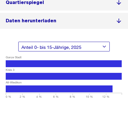
Quartierspiegel
Daten herunterladen
Ganze Stadt
Kreis 3
Alt-Wiedikon
0 %
2 %
4 %
6 %
8 %
10 %
12 %