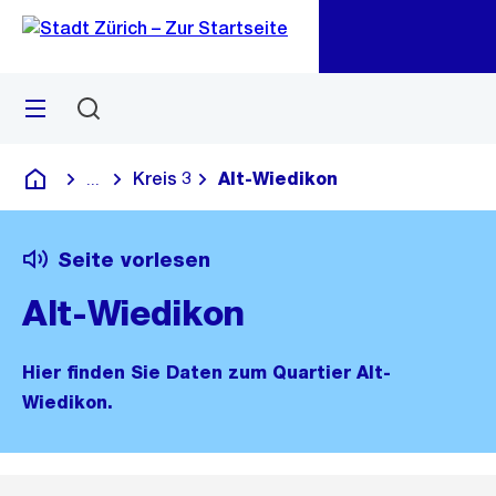
Zu
Zu
Sprunglink
Navigation
Menü
Suchen
M
öf
Kreis 3
Alt-Wiedikon
...
Blende alle Breadcrumbs ein
Deutsch
Seite vorlesen
Alt-Wiedikon
Hier finden Sie Daten zum Quartier Alt-
Wiedikon.