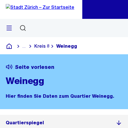
Zu
Zu
Sprunglink
Navigation
Menü
Suchen
M
öf
Kreis 8
Weinegg
...
Blende alle Breadcrumbs ein
Deutsch
Seite vorlesen
Weinegg
Hier finden Sie Daten zum Quartier Weinegg.
Quartierspiegel