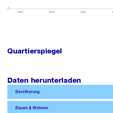
0
0
1995
2000
2005
Quartierspiegel
Daten herunterladen