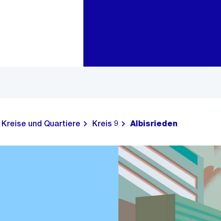
Zur Bereichsauswahl
Zum Inhalt
Kreise und Quartiere
Kreis 9
Albisrieden