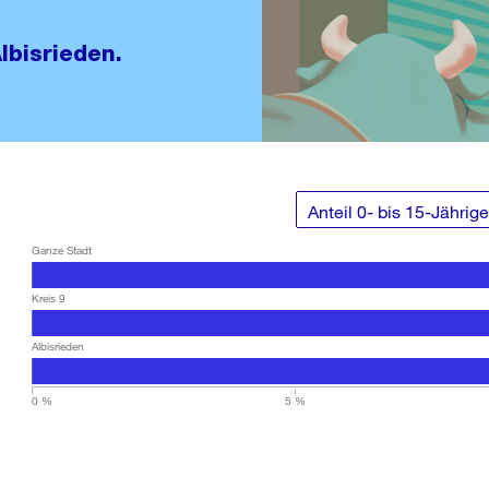
lbisrieden.
Ganze Stadt
Kreis 9
Albisrieden
0 %
5 %