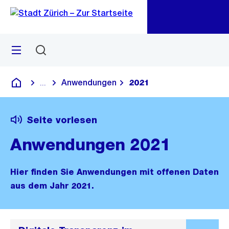
Zu
Zu
Sprunglink
Navigation
Menü
Suchen
M
öf
Anwendungen
2021
...
Blende alle Breadcrumbs ein
Deutsch
Seite vorlesen
Anwendungen 2021
Hier finden Sie Anwendungen mit offenen Daten
aus dem Jahr 2021.