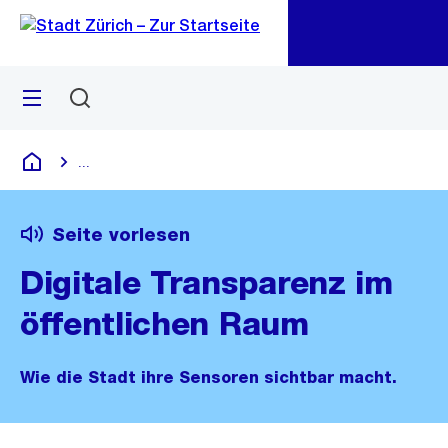
Zu
Zu
Sprunglink
Navigation
Menü
Suchen
M
öf
...
Blende alle Breadcrumbs ein
Deutsch
Seite vorlesen
Digitale Transparenz im
öffentlichen Raum
Wie die Stadt ihre Sensoren sichtbar macht.