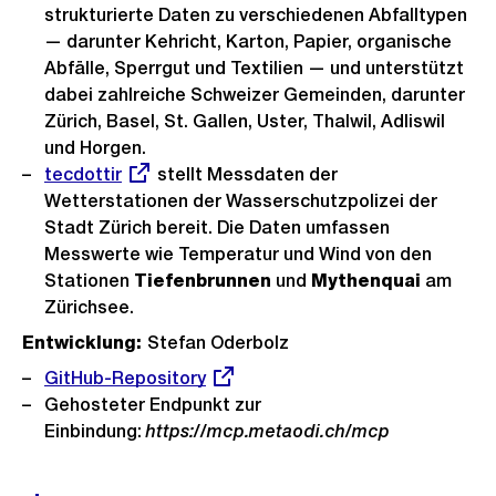
strukturierte Daten zu verschiedenen Abfalltypen
— darunter Kehricht, Karton, Papier, organische
Abfälle, Sperrgut und Textilien — und unterstützt
dabei zahlreiche Schweizer Gemeinden, darunter
Zürich, Basel, St. Gallen, Uster, Thalwil, Adliswil
und Horgen.
Externer
tecdottir
stellt Messdaten der
Link:
Wetterstationen der Wasserschutzpolizei der
Stadt Zürich bereit. Die Daten umfassen
Messwerte wie Temperatur und Wind von den
Stationen
Tiefenbrunnen
und
Mythenquai
am
Zürichsee.
Entwicklung:
Stefan Oderbolz
Externer
GitHub-Repository
Link:
Gehosteter Endpunkt zur
Einbindung:
https://mcp.metaodi.ch/mcp