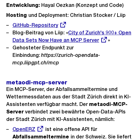
Entwicklung:
Hayal Oezkan (Konzept und Code)
Hosting
und Deployment: Christian Stocker / Liip
Externer
GitHub-Repository
Link:
Blog-Beitrag von Liip: «
Externer
City of Zurich's 900+ Open
Data Sets Now Have an MCP Server
Link:
»
Gehosteter Endpunkt zur
Einbindung:
https://zurich-opendata-
mcp.liipgpt.ch/mcp
metaodi-mcp-server
Ein MCP-Server, der Abfallsammeltermine und
Wettermessdaten aus der Stadt Zürich direkt in KI-
Assistenten verfügbar macht. Der
metaodi-MCP-
Server
verbindet zwei bewährte Open-Data-APIs
der Stadt Zürich mit KI-Assistenten, nämlich:
Externer
OpenERZ
ist eine offene API für
Link:
Abfallsammeltermine
in der Schweiz. Sie liefert