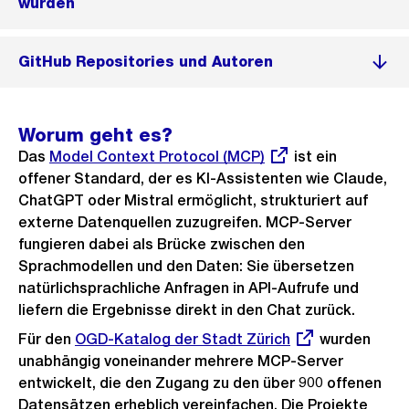
wurden
GitHub Repositories und Autoren
Worum geht es?
Das
Externer
Model Context Protocol (MCP)
ist ein
offener Standard, der es KI-Assistenten wie Claude,
Link:
ChatGPT oder Mistral ermöglicht, strukturiert auf
externe Datenquellen zuzugreifen. MCP-Server
fungieren dabei als Brücke zwischen den
Sprachmodellen und den Daten: Sie übersetzen
natürlichsprachliche Anfragen in API-Aufrufe und
liefern die Ergebnisse direkt in den Chat zurück.
Für den
Externer
OGD-Katalog der Stadt Zürich
wurden
unabhängig voneinander mehrere MCP-Server
Link:
entwickelt, die den Zugang zu den über 900 offenen
Datensätzen erheblich vereinfachen. Die Projekte