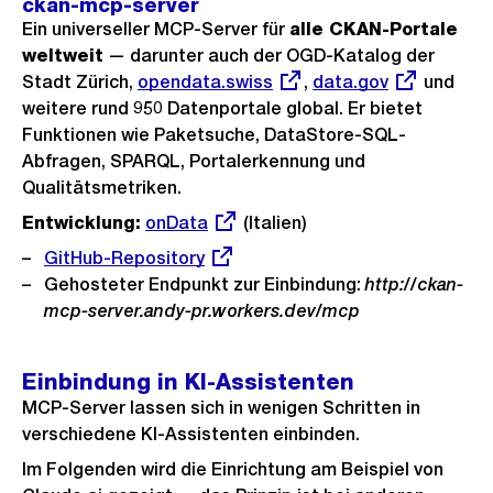
ckan-mcp-server
Ein universeller MCP-Server für
alle CKAN-Portale
weltweit
— darunter auch der OGD-Katalog der
Stadt Zürich,
Externer
opendata.swiss
,
Externer
data.gov
und
weitere rund 950 Datenportale global. Er bietet
Link:
Link:
Funktionen wie Paketsuche, DataStore-SQL-
Abfragen, SPARQL, Portalerkennung und
Qualitätsmetriken.
Entwicklung:
Externer
onData
(Italien)
Link:
Externer
GitHub-Repository
Link:
Gehosteter Endpunkt zur Einbindung:
http://ckan-
mcp-server.andy-pr.workers.dev/mcp
Einbindung in KI-Assistenten
MCP-Server lassen sich in wenigen Schritten in
verschiedene KI-Assistenten einbinden.
Im Folgenden wird die Einrichtung am Beispiel von