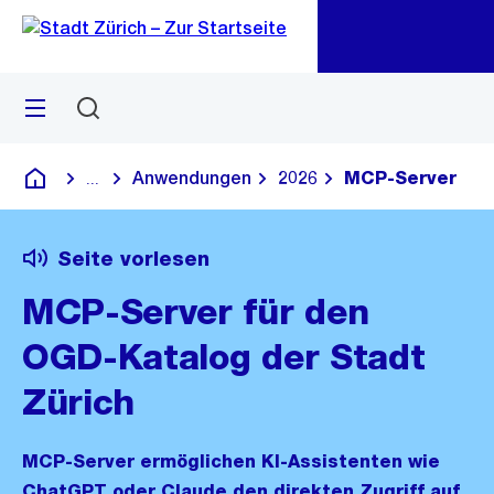
Zu
Zu
Sprunglink
Navigation
Menü
Suchen
M
öf
Anwendungen
2026
MCP-Server
...
Blende alle Breadcrumbs ein
Deutsch
Seite vorlesen
MCP-Server für den
OGD-Katalog der Stadt
Zürich
MCP-Server ermöglichen KI-Assistenten wie
ChatGPT oder Claude den direkten Zugriff auf