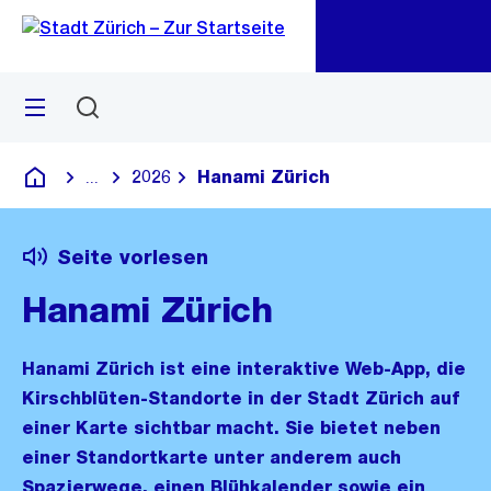
Zu
Zu
Sprunglink
Navigation
Menü
Suchen
M
öf
2026
Hanami Zürich
...
Blende alle Breadcrumbs ein
Deutsch
Seite vorlesen
Hanami Zürich
Hanami Zürich ist eine interaktive Web-App, die
Kirschblüten-Standorte in der Stadt Zürich auf
einer Karte sichtbar macht. Sie bietet neben
einer Standortkarte unter anderem auch
Spazierwege, einen Blühkalender sowie ein