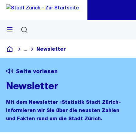
Zu
Zu
Sprunglink
Navigation
Menü
Suchen
M
öf
Newsletter
...
Blende alle Breadcrumbs ein
Deutsch
Seite vorlesen
Newsletter
Mit dem Newsletter «Statistik Stadt Zürich»
informieren wir Sie über die neusten Zahlen
und Fakten rund um die Stadt Zürich.