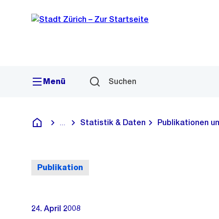
Sprunglink
Navigation
Menü
Suchen
Statistik & Daten
Publikationen u
...
Blende alle Breadcrumbs ein
Deutsch
Publikation
24. April 2008