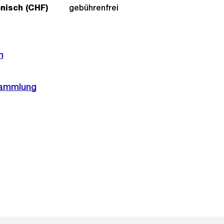
onisch (CHF)
gebührenfrei
n
sammlung