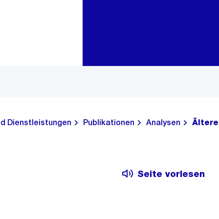
Zur Bereichsauswahl
Zum Inhalt
nd Dienstleistungen
Publikationen
Analysen
Ältere
Seite vorlesen