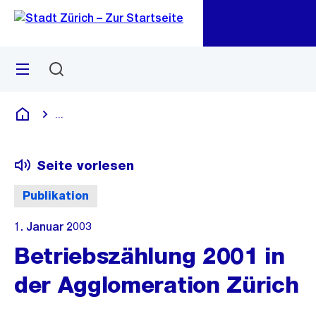
Zu
Zu
Sprunglink
Navigation
Menü
Suchen
M
öf
...
Blende alle Breadcrumbs ein
Deutsch
Seite vorlesen
Publikation
1. Januar 2003
Betriebszählung 2001 in
der Agglomeration Zürich