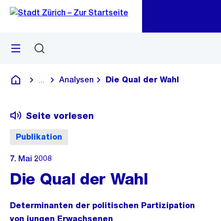
Zu
Zu
Sprunglink
Navigation
Menü
Suchen
M
öf
Analysen
Die Qual der Wahl
...
Blende alle Breadcrumbs ein
Deutsch
Seite vorlesen
Publikation
7. Mai 2008
Die Qual der Wahl
Determinanten der politischen Partizipation
von jungen Erwachsenen