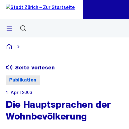
Zu
Zu
Sprunglink
Navigation
Menü
Suchen
M
öf
...
Blende alle Breadcrumbs ein
Deutsch
Seite vorlesen
Publikation
1. April 2003
Die Hauptsprachen der
Wohnbevölkerung