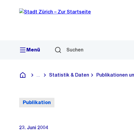
Sprunglink
Navigation
Menü
Suchen
Statistik & Daten
Publikationen u
...
Blende alle Breadcrumbs ein
Deutsch
Publikation
23. Juni 2004