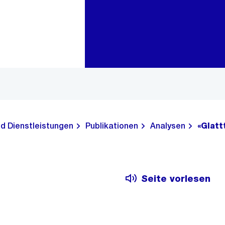
Zur Bereichsauswahl
Zum Inhalt
nd Dienstleistungen
Publikationen
Analysen
«Glatt
Seite vorlesen