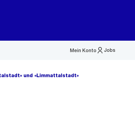
Jobs
Mein Konto
Menü
öffnen
talstadt» und «Limmattalstadt»