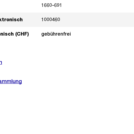
1660-691
ktronisch
1000460
onisch (CHF)
gebührenfrei
n
sammlung